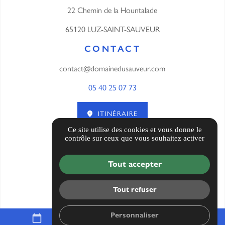
22 Chemin de la Hountalade
65120 LUZ-SAINT-SAUVEUR
CONTACT
contact@domainedusauveur.com
05 40 25 07 73
ITINÉRAIRE
Ce site utilise des cookies et vous donne le
contrôle sur ceux que vous souhaitez activer
AVIS CLIENTS
Tout accepter
Informations complémentaires
Mentions légales
Tout refuser
Politique de confidentialité
Gestion des cookies
Personnaliser
calendar_today
mail
call