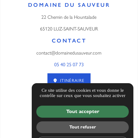
DOMAINE DU SAUVEUR
22 Chemin de la Hountalade
65120 LUZ-SAINT-SAUVEUR
CONTACT
contact@domainedusauveur.com
05 40 25 07 73
ITINÉRAIRE
Ce site utilise des cookies et vous donne le
contrôle sur ceux que vous souhaitez activer
AVIS CLIENTS
Tout accepter
Informations complémentaires
Mentions légales
Tout refuser
Politique de confidentialité