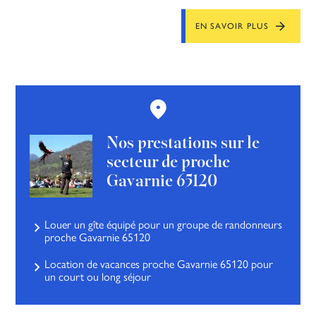
EN SAVOIR PLUS
Nos prestations sur le
secteur de proche
Gavarnie 65120
Louer un gîte équipé pour un groupe de randonneurs
proche Gavarnie 65120
Location de vacances proche Gavarnie 65120 pour
un court ou long séjour